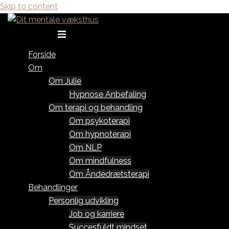
Skip to content
Toggle menu
Forside
Om
Om Julie
Hypnose Anbefaling
Om terapi og behandling
Om psykoterapi
Om hypnoterapi
Om NLP
Om mindfulness
Om Åndedrætsterapi
Behandlinger
Personlig udvikling
Job og karriere
Succesfuldt mindset