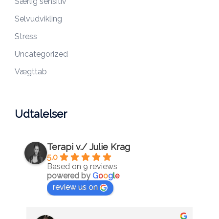
Særlig sensitiv
Selvudvikling
Stress
Uncategorized
Vægttab
Udtalelser
Terapi v./ Julie Krag
5.0
Based on 9 reviews
powered by
G
o
o
g
l
e
review us on