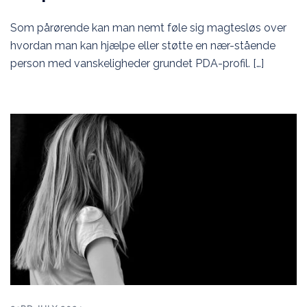
Som pårørende kan man nemt føle sig magtesløs over
hvordan man kan hjælpe eller støtte en nær-stående
person med vanskeligheder grundet PDA-profil. […]