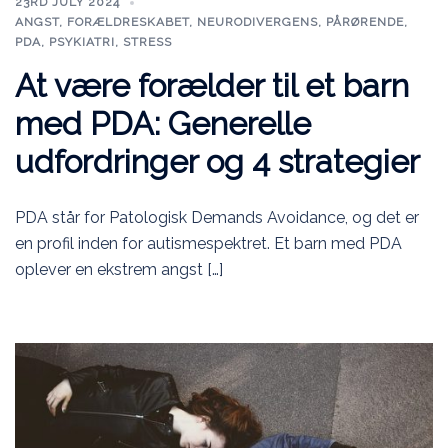
23RD JULY 2024
ANGST
,
FORÆLDRESKABET
,
NEURODIVERGENS
,
PÅRØRENDE
,
PDA
,
PSYKIATRI
,
STRESS
At være forælder til et barn
med PDA: Generelle
udfordringer og 4 strategier
PDA står for Patologisk Demands Avoidance, og det er
en profil inden for autismespektret. Et barn med PDA
oplever en ekstrem angst […]