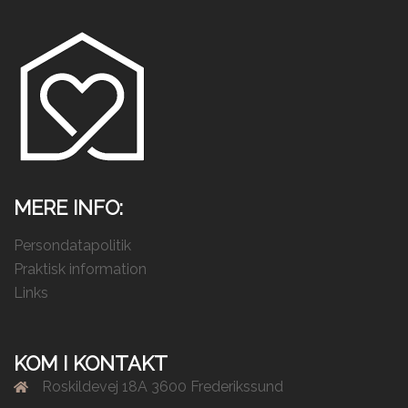
Min familie og omgangskreds, 
kommenterer på det, og bemærker en ny 
glæde og ro hos mig.
Jeg ved slet ikke, hvordan jeg, skal takke 
Julie nok, for den kæmpestore forskel, hun 
har gjort for mit liv.
Hun skal have min største og varmeste 
anbefaling🩷
MERE INFO:
Persondatapolitik
Praktisk information
Links
KOM I KONTAKT
Roskildevej 18A 3600 Frederikssund