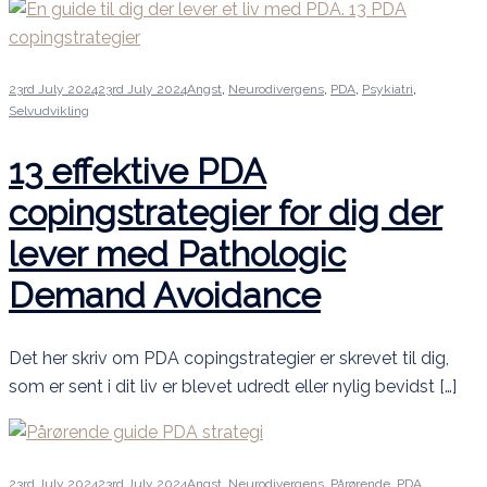
23rd July 2024
23rd July 2024
Angst
,
Neurodivergens
,
PDA
,
Psykiatri
,
Selvudvikling
13 effektive PDA
copingstrategier for dig der
lever med Pathologic
Demand Avoidance
Det her skriv om PDA copingstrategier er skrevet til dig,
som er sent i dit liv er blevet udredt eller nylig bevidst […]
23rd July 2024
23rd July 2024
Angst
,
Neurodivergens
,
Pårørende
,
PDA
,