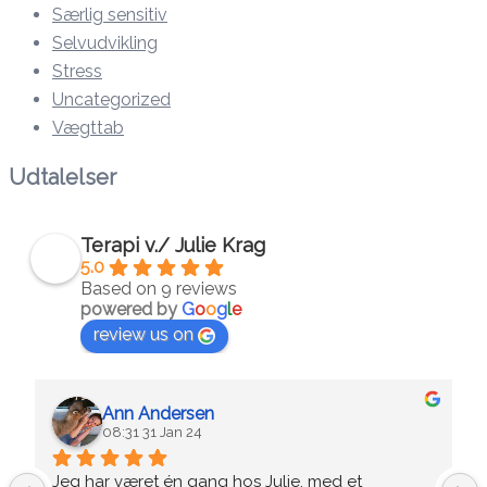
Særlig sensitiv
Selvudvikling
Stress
Uncategorized
Vægttab
Udtalelser
Terapi v./ Julie Krag
5.0
Based on 9 reviews
powered by
G
o
o
g
l
e
review us on
Ann Andersen
08:31 31 Jan 24
Jeg har været én gang hos Julie, med et 