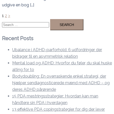
udgive en bog […]
Posts
1
2
>
pagination
Search
for:
Recent Posts
Ubalance i ADHD-parforhold: 6 udfordringer der
bidrager til en asymmetrisk relation
Mental load og ADHD: Hvorfor du føler, du skal huske
alting for to
Bodydoubling: En overraskende enkel strategi, der
hjælper sendiagnosticerede mænd med ADHD – og
deres ADHD pårørende
15 PDA mestringsstrategier: Hvordan kan man
håndtere sin PDA i hverdagen
13 effektive PDA copingstrategier for dig der lever