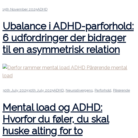
15th November 2025
ADHD
Ubalance i ADHD-parforhold:
6 udfordringer der bidrager
til en asymmetrisk relation
30th July 2025
30th July 2025
ADHD
,
Neurodivergens
,
Parforhold
,
Pårørende
Mental load og ADHD:
Hvorfor du føler, du skal
huske alting for to