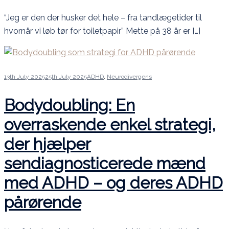
“Jeg er den der husker det hele – fra tandlægetider til
hvornår vi løb tør for toiletpapir” Mette på 38 år er […]
13th July 2025
25th July 2025
ADHD
,
Neurodivergens
Bodydoubling: En
overraskende enkel strategi,
der hjælper
sendiagnosticerede mænd
med ADHD – og deres ADHD
pårørende