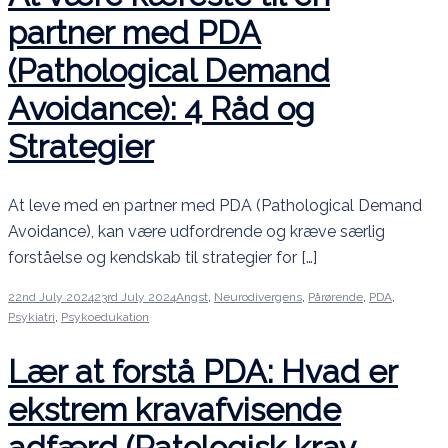
partner med PDA
(Pathological Demand
Avoidance): 4 Råd og
Strategier
At leve med en partner med PDA (Pathological Demand
Avoidance), kan være udfordrende og kræve særlig
forståelse og kendskab til strategier for […]
22nd July 2024
23rd July 2024
Angst
,
Neurodivergens
,
Pårørende
,
PDA
,
Psykiatri
,
Psykoedukation
Lær at forstå PDA: Hvad er
ekstrem kravafvisende
adfærd (Patologisk krav