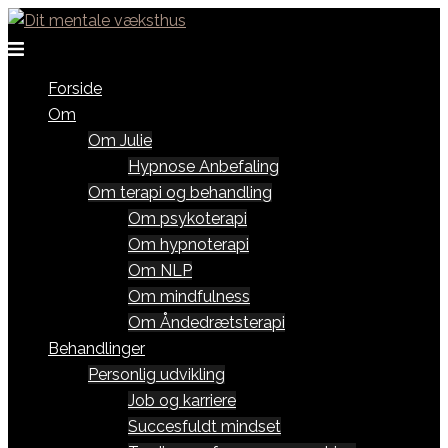
Skip
to
Toggle
content
menu
Forside
Om
Om Julie
Hypnose Anbefaling
Om terapi og behandling
Om psykoterapi
Om hypnoterapi
Om NLP
Om mindfulness
Om Åndedrætsterapi
Behandlinger
Personlig udvikling
Job og karriere
Succesfuldt mindset