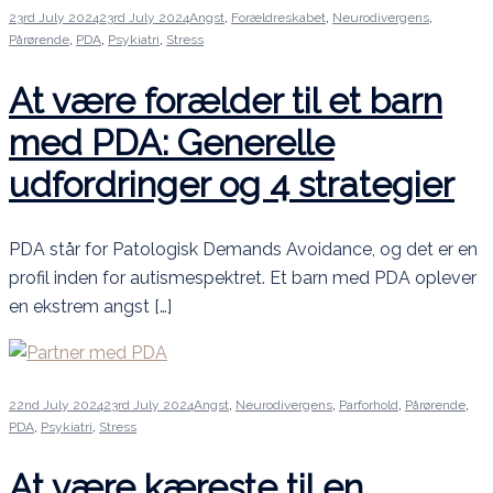
23rd July 2024
23rd July 2024
Angst
,
Forældreskabet
,
Neurodivergens
,
Pårørende
,
PDA
,
Psykiatri
,
Stress
At være forælder til et barn
med PDA: Generelle
udfordringer og 4 strategier
PDA står for Patologisk Demands Avoidance, og det er en
profil inden for autismespektret. Et barn med PDA oplever
en ekstrem angst […]
22nd July 2024
23rd July 2024
Angst
,
Neurodivergens
,
Parforhold
,
Pårørende
,
PDA
,
Psykiatri
,
Stress
At være kæreste til en