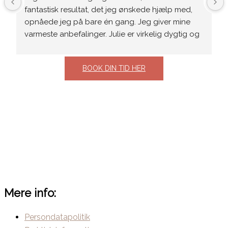
fantastisk resultat, det jeg ønskede hjælp med, 
opnåede jeg på bare én gang. Jeg giver mine 
varmeste anbefalinger. Julie er virkelig dygtig og 
meget behagelig at være sammen med.
BOOK DIN TID HER
Mere info:
Persondatapolitik