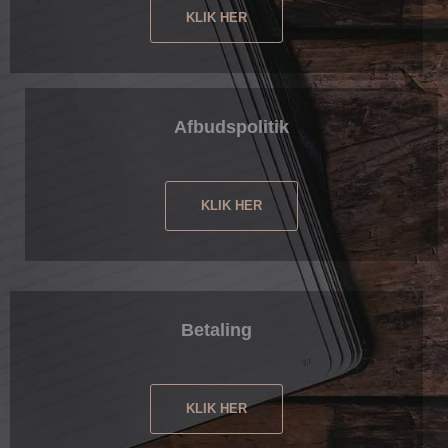
KLIK HER
Afbudspolitik
KLIK HER
Betaling
KLIK HER