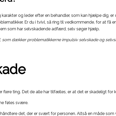
 karakter og leder efter en behandler, som kan hjælpe dig, er d
lematikker. Er du i tvivl, så ring til vedkommende, for at få e
t dem som har selvskadende adfærd, selv søger hjælp.
nd, som dækker problematikkerne impulsiv selvskade og selvs
skade
ere ting. Det de alle har tilfælles, er at det er skadeligt fo
ne føles svære.
t håndtere det, der er svært for personen. Altså en måde s