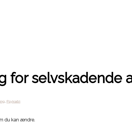
g for selvskadende 
ing
,
Psykiatri