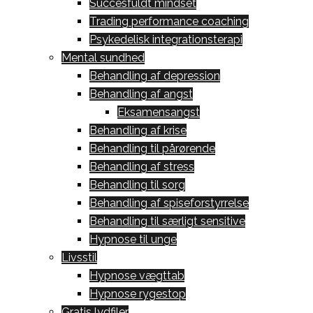
Succesfuldt mindset
Trading performance coaching
Psykedelisk integrationsterapi
Mental sundhed
Behandling af depression
Behandling af angst
Eksamensangst
Behandling af krise
Behandling til pårørende
Behandling af stress
Behandling til sorg
Behandling af spiseforstyrrelse
Behandling til særligt sensitive
Hypnose til unge
Livsstil
Hypnose vægttab
Hypnose rygestop
Gratis lydfiler