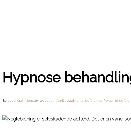
Hypnose behandlin
By
Julie K
12th January 2022
27th April 2022
Mental udfordring
,
Personlig udfordr