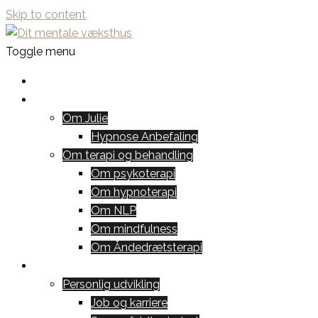
Skip to content
Toggle menu
Forside
Om
Om Julie
Hypnose Anbefaling
Om terapi og behandling
Om psykoterapi
Om hypnoterapi
Om NLP
Om mindfulness
Om Åndedrætsterapi
Behandlinger
Personlig udvikling
Job og karriere