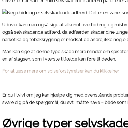
selv eller har haft en mild selvskadende adfærd på et eller 
Udover kan man også sige at alkohol overforbrug og misbr
også selvskadende adfærd, da adfærden skader dine lunger, 
narkotika og tobaksrygning er modsat de andre, ikke nogle d
Man kan sige at denne type skade mere minder om spiseforst
en af slagsen, som i værste tilfælde kan føre til døden.
For at læse mere om spiseforstyrrelser kan du klikke her.
Er du i tvivl om jeg kan hjælpe dig med ovenstående problema
svare dig på de spørgsmål, du evt. måtte have – både som kl
Øvrige typer selvskad