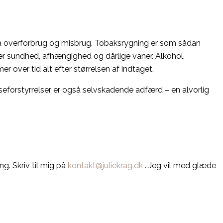
ka overforbrug og misbrug. Tobaksrygning er som sådan
r sundhed, afhængighed og dårlige vaner. Alkohol,
 over tid alt efter størrelsen af indtaget.
seforstyrrelser er også selvskadende adfærd – en alvorlig
g. Skriv til mig på
kontakt@juliekrag.dk
. Jeg vil med glæde