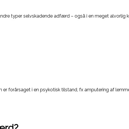
 andre typer selvskadende adfærd – også i en meget alvorlig k
er forårsaget i en psykotisk tilstand, fx amputering af lemm
færd?