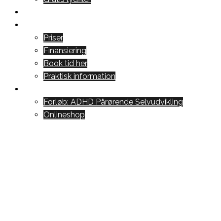
Blog
Kontakt
Priser
Finansiering
Book tid her
Praktisk information
For ADHD Pårørende
Forløb: ADHD Pårørende Selvudvikling
Onlineshop