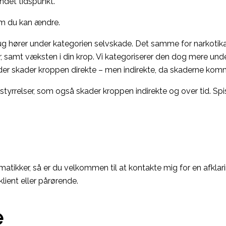
andet tidspunkt.
ug hører under kategorien selvskade. Det samme for narkoti
samt væksten i din krop. Vi kategoriserer den dog mere unde
er skader kroppen direkte – men indirekte, da skaderne kommer
yrrelser, som også skader kroppen indirekte og over tid. Spi
tikker, så er du velkommen til at kontakte mig for en afklarin
ient eller pårørende.
e